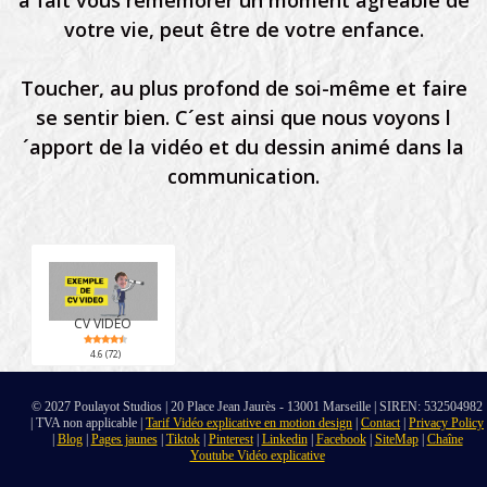
a fait vous remémorer un moment agréable de
votre vie, peut être de votre enfance.
Toucher, au plus profond de soi-même et faire
se sentir bien. C´est ainsi que nous voyons l
´apport de la vidéo et du dessin animé dans la
communication.
CV VIDÉO
4.6 (72)
© 2027 Poulayot Studios | 20 Place Jean Jaurès - 13001 Marseille | SIREN: 532504982
| TVA non applicable |
Tarif Vidéo explicative en motion design
|
Contact
|
Privacy Policy
|
Blog
|
Pages jaunes
|
Tiktok
|
Pinterest
|
Linkedin
|
Facebook
|
SiteMap
|
Chaîne
Youtube Vidéo explicative