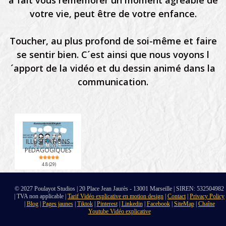
a fait vous remémorer un moment agréable de
votre vie, peut être de votre enfance.
Toucher, au plus profond de soi-même et faire
se sentir bien. C´est ainsi que nous voyons l
´apport de la vidéo et du dessin animé dans la
communication.
ILLUSTRATIONS
PÉDAGOGIQUES
4.8 (29)
© 2027 Poulayot Studios | 20 Place Jean Jaurès - 13001 Marseille | SIREN: 532504982
| TVA non applicable |
Tarif Vidéo explicative en motion design
|
Contact
|
Privacy Policy
|
Blog
|
Pages jaunes
|
Tiktok
|
Pinterest
|
Linkedin
|
Facebook
|
SiteMap
|
Chaîne
Youtube Vidéo explicative