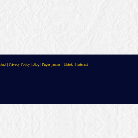
tact
|
Privacy Policy
|
Blog
|
Pages jaunes
|
Tiktok
|
Pinterest
|