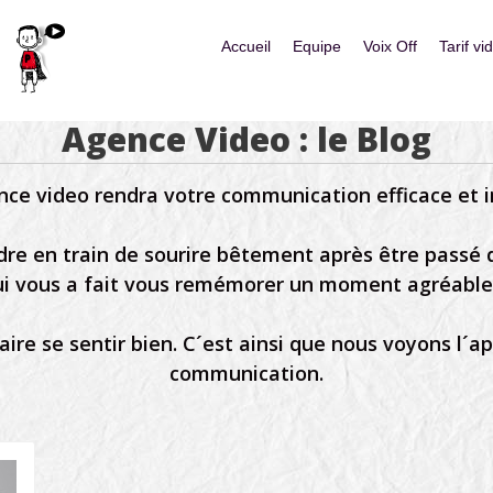
Skip to content
Accueil
Equipe
Voix Off
Tarif vi
Menu
Agence Video : le Blog
ce video rendra votre communication efficace et i
ndre en train de sourire bêtement après être passé
i vous a fait vous remémorer un moment agréable d
re se sentir bien. C´est ainsi que nous voyons l´a
communication.