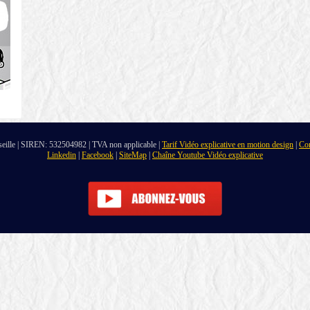
seille | SIREN: 532504982 | TVA non applicable |
Tarif Vidéo explicative en motion design
|
Con
Linkedin
|
Facebook
|
SiteMap
|
Chaîne Youtube Vidéo explicative