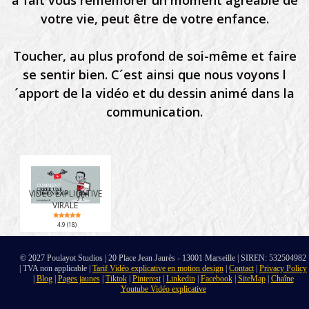
a fait vous remémorer un moment agréable de
votre vie, peut être de votre enfance.
Toucher, au plus profond de soi-même et faire
se sentir bien. C´est ainsi que nous voyons l
´apport de la vidéo et du dessin animé dans la
communication.
VIDÉO EXPLICATIVE
VIRALE
4.9 (18)
© 2027 Poulayot Studios | 20 Place Jean Jaurès - 13001 Marseille | SIREN: 532504982
| TVA non applicable |
Tarif Vidéo explicative en motion design
|
Contact
|
Privacy Policy
|
Blog
|
Pages jaunes
|
Tiktok
|
Pinterest
|
Linkedin
|
Facebook
|
SiteMap
|
Chaîne
Youtube Vidéo explicative