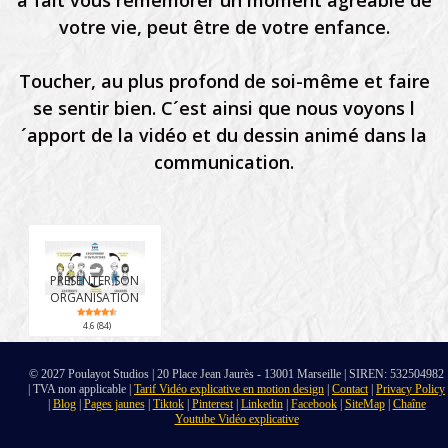
a fait vous remémorer un moment agréable de
votre vie, peut être de votre enfance.
Toucher, au plus profond de soi-même et faire
se sentir bien. C´est ainsi que nous voyons l
´apport de la vidéo et du dessin animé dans la
communication.
PRÉSENTER SON
ORGANISATION
4.6 (84)
© 2027 Poulayot Studios | 20 Place Jean Jaurès - 13001 Marseille | SIREN: 532504982
| TVA non applicable |
Tarif Vidéo explicative en motion design
|
Contact
|
Privacy Policy
|
Blog
|
Pages jaunes
|
Tiktok
|
Pinterest
|
Linkedin
|
Facebook
|
SiteMap
|
Chaîne
Youtube Vidéo explicative