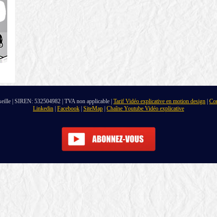
seille | SIREN: 532504982 | TVA non applicable |
Tarif Vidéo explicative en motion design
|
Con
Linkedin
|
Facebook
|
SiteMap
|
Chaîne Youtube Vidéo explicative