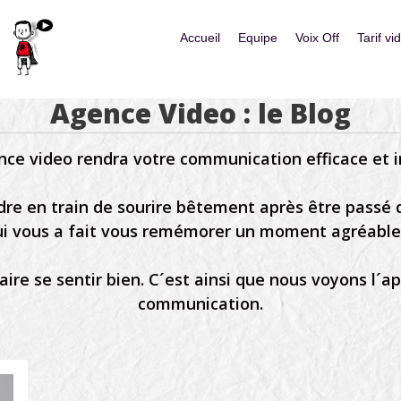
Skip to content
Accueil
Equipe
Voix Off
Tarif vi
Menu
Agence Video : le Blog
ce video rendra votre communication efficace et i
ndre en train de sourire bêtement après être passé
i vous a fait vous remémorer un moment agréable d
re se sentir bien. C´est ainsi que nous voyons l´a
communication.