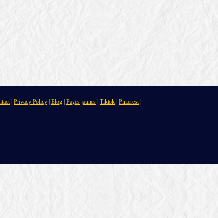
tact
|
Privacy Policy
|
Blog
|
Pages jaunes
|
Tiktok
|
Pinterest
|