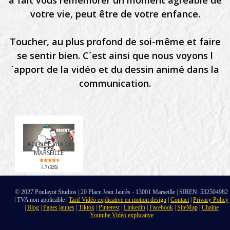
a fait vous remémorer un moment agréable de
votre vie, peut être de votre enfance.
Toucher, au plus profond de soi-même et faire
se sentir bien. C´est ainsi que nous voyons l
´apport de la vidéo et du dessin animé dans la
communication.
AGENCE VIDÉO
MARSEILLE
4.7 (328)
© 2027 Poulayot Studios | 20 Place Jean Jaurès - 13001 Marseille | SIREN: 532504982
| TVA non applicable |
Tarif Vidéo explicative en motion design
|
Contact
|
Privacy Policy
|
Blog
|
Pages jaunes
|
Tiktok
|
Pinterest
|
Linkedin
|
Facebook
|
SiteMap
|
Chaîne
Youtube Vidéo explicative