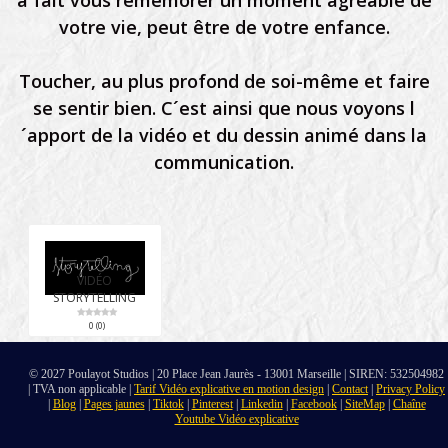
a fait vous remémorer un moment agréable de
votre vie, peut être de votre enfance.
Toucher, au plus profond de soi-même et faire
se sentir bien. C´est ainsi que nous voyons l
´apport de la vidéo et du dessin animé dans la
communication.
VIDÉO
STORYTELLING
0 (0)
© 2027 Poulayot Studios | 20 Place Jean Jaurès - 13001 Marseille | SIREN: 532504982
| TVA non applicable |
Tarif Vidéo explicative en motion design
|
Contact
|
Privacy Policy
|
Blog
|
Pages jaunes
|
Tiktok
|
Pinterest
|
Linkedin
|
Facebook
|
SiteMap
|
Chaîne
Youtube Vidéo explicative