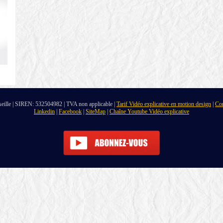
seille | SIREN: 532504982 | TVA non applicable |
Tarif Vidéo explicative en motion design
|
Con
Linkedin
|
Facebook
|
SiteMap
|
Chaîne Youtube Vidéo explicative