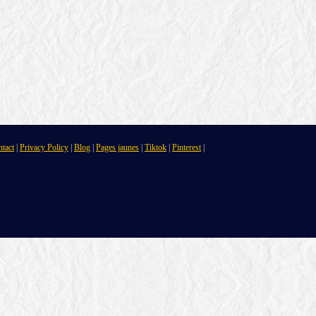
tact
|
Privacy Policy
|
Blog
|
Pages jaunes
|
Tiktok
|
Pinterest
|