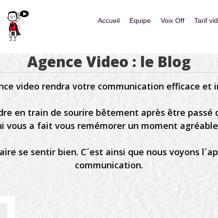
Skip to content
Accueil
Equipe
Voix Off
Tarif vi
Menu
Agence Video : le Blog
ce video rendra votre communication efficace et i
ndre en train de sourire bêtement après être passé
i vous a fait vous remémorer un moment agréable d
re se sentir bien. C´est ainsi que nous voyons l´a
communication.