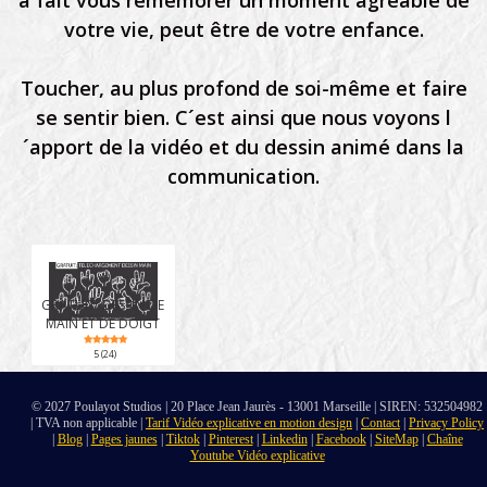
a fait vous remémorer un moment agréable de
votre vie, peut être de votre enfance.
Toucher, au plus profond de soi-même et faire
se sentir bien. C´est ainsi que nous voyons l
´apport de la vidéo et du dessin animé dans la
communication.
GRATUIT: DESSIN DE
MAIN ET DE DOIGT
5 (24)
© 2027 Poulayot Studios | 20 Place Jean Jaurès - 13001 Marseille | SIREN: 532504982
| TVA non applicable |
Tarif Vidéo explicative en motion design
|
Contact
|
Privacy Policy
|
Blog
|
Pages jaunes
|
Tiktok
|
Pinterest
|
Linkedin
|
Facebook
|
SiteMap
|
Chaîne
Youtube Vidéo explicative