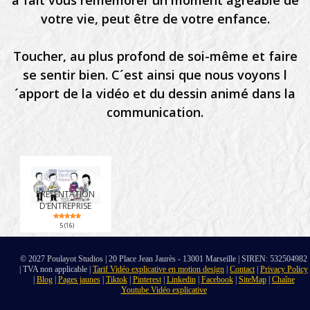
a fait vous remémorer un moment agréable de
votre vie, peut être de votre enfance.
Toucher, au plus profond de soi-même et faire
se sentir bien. C´est ainsi que nous voyons l
´apport de la vidéo et du dessin animé dans la
communication.
PRÉSENTATION
D’ENTREPRISE
5 (16)
© 2027 Poulayot Studios | 20 Place Jean Jaurès - 13001 Marseille | SIREN: 532504982
| TVA non applicable |
Tarif Vidéo explicative en motion design
|
Contact
|
Privacy Policy
|
Blog
|
Pages jaunes
|
Tiktok
|
Pinterest
|
Linkedin
|
Facebook
|
SiteMap
|
Chaîne
Youtube Vidéo explicative